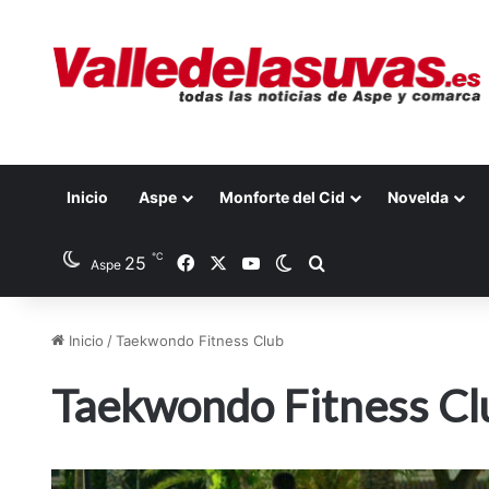
Inicio
Aspe
Monforte del Cid
Novelda
℃
25
Facebook
X
YouTube
Switch skin
Buscar por
Aspe
Inicio
/
Taekwondo Fitness Club
Taekwondo Fitness Cl