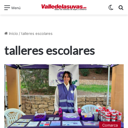
Switch
B
Menú
Inicio
/
talleres escolares
talleres escolares
Comarca