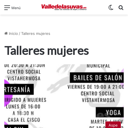
Switch
B
Menú
Inicio
/
Talleres mujeres
Talleres mujeres
Aspe