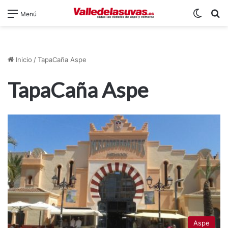
Switch
B
Menú
Inicio
/
TapaCaña Aspe
TapaCaña Aspe
Aspe