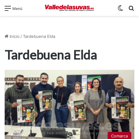
Switch
B
Menú
Inicio
/
Tardebuena Elda
Tardebuena Elda
Comarca