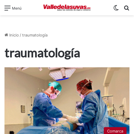
Switch
B
Menú
Inicio
/
traumatología
traumatología
Comarca