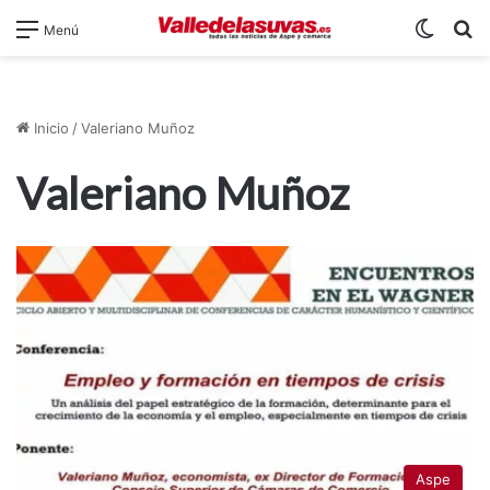
Switch
B
Menú
Inicio
/
Valeriano Muñoz
Valeriano Muñoz
Aspe