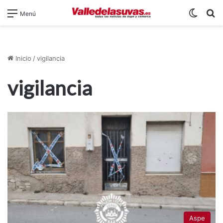
Switch
B
Menú
Inicio
/
vigilancia
vigilancia
Aspe