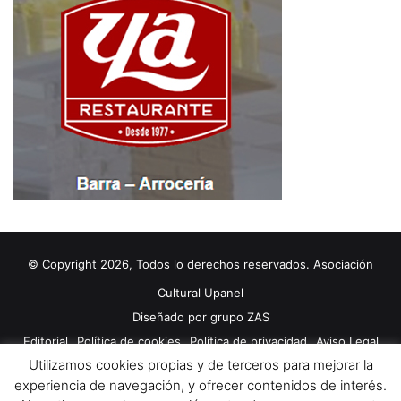
© Copyright 2026, Todos lo derechos reservados. Asociación
Cultural Upanel
Diseñado por
grupo ZAS
Editorial
Política de cookies
Política de privacidad
Aviso Legal
Utilizamos cookies propias y de terceros para mejorar la
Contacto
Publicidad 2024
experiencia de navegación, y ofrecer contenidos de interés.