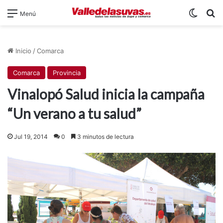
Switch
B
Menú
Inicio
/
Comarca
Comarca
Provincia
Vinalopó Salud inicia la campaña
“Un verano a tu salud”
Jul 19, 2014
0
3 minutos de lectura