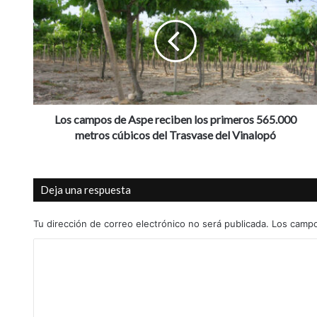
s
c
a
m
p
o
s
d
Los campos de Aspe reciben los primeros 565.000
e
metros cúbicos del Trasvase del Vinalopó
A
s
p
Deja una respuesta
e
r
e
Tu dirección de correo electrónico no será publicada.
Los campo
c
C
i
b
o
e
m
n
l
e