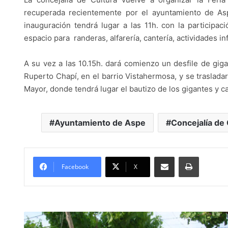
recuperada recientemente por el ayuntamiento de As
inauguración tendrá lugar a las 11h. con la participaci
espacio para randeras, alfarería, cantería, actividades i
A su vez a las 10.15h. dará comienzo un desfile de gig
Ruperto Chapí, en el barrio Vistahermosa, y se trasladará
Mayor, donde tendrá lugar el bautizo de los gigantes y
Ayuntamiento de Aspe
Concejalía de
Compartir por Mail
Imprimir
Facebook
X
L
o