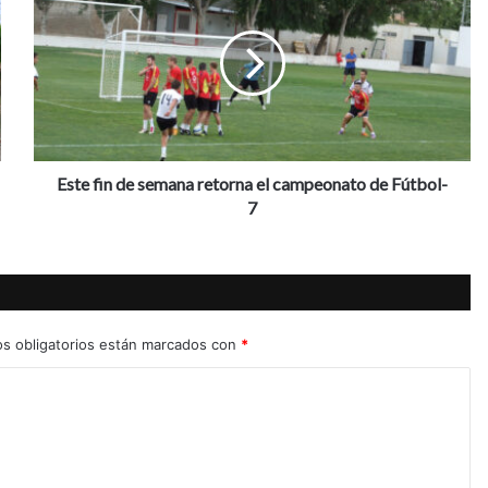
t
e
f
i
n
d
e
s
Este fin de semana retorna el campeonato de Fútbol-
e
7
m
a
n
a
r
e
s obligatorios están marcados con
*
t
o
r
n
a
e