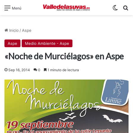
Switch
B
Menú
Inicio
/
Aspe
Aspe
Medio Ambiente - Aspe
«Noche de Murciélagos» en Aspe
Sep 16, 2014
0
1 minuto de lectura