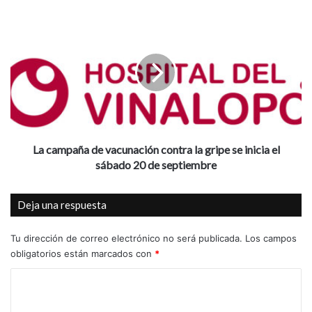
u
l
L
a
a
r
c
“
a
C
m
a
p
m
a
i
ñ
n
a
a
d
La campaña de vacunación contra la gripe se inicia el
n
e
sábado 20 de septiembre
d
v
o
a
Deja una respuesta
p
c
o
u
r
n
Tu dirección de correo electrónico no será publicada.
Los campos
e
a
obligatorios están marcados con
*
l
c
C
A
i
l
ó
o
z
n