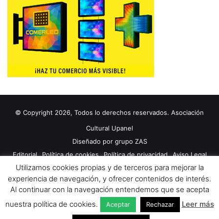
© Copyright 2026, Todos lo derechos reservados. Asociación
Cultural Upanel
Diseñado por
grupo ZAS
Editorial
Política de cookies
Política de privacidad
Aviso Legal
Utilizamos cookies propias y de terceros para mejorar la
Contacto
Publicidad 2024
experiencia de navegación, y ofrecer contenidos de interés.
Al continuar con la navegación entendemos que se acepta
Facebook
X
YouTube
nuestra política de cookies.
Leer más
Aceptar
Rechazar