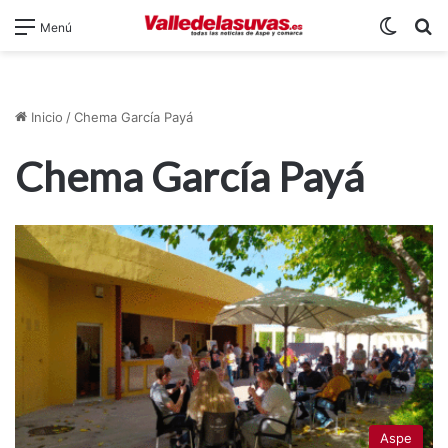
Switch
B
Menú
Inicio
/
Chema García Payá
Chema García Payá
Aspe