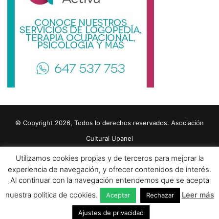
© Copyright 2026, Todos lo derechos reservados. Asociación
Cultural Upanel
Diseñado por
grupo ZAS
Utilizamos cookies propias y de terceros para mejorar la
Editorial
Política de cookies
Política de privacidad
Aviso Legal
experiencia de navegación, y ofrecer contenidos de interés.
Al continuar con la navegación entendemos que se acepta
Contacto
Publicidad 2024
nuestra política de cookies.
Leer más
Aceptar
Rechazar
Facebook
X
YouTube
Ajustes de privacidad