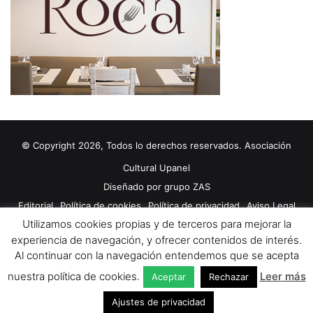
d
u
c
c
i
ó
n
d
e
c
© Copyright 2026, Todos lo derechos reservados. Asociación
o
Cultural Upanel
r
t
Diseñado por
grupo ZAS
o
Editorial
Política de cookies
Política de privacidad
Aviso Legal
m
Utilizamos cookies propias y de terceros para mejorar la
Contacto
Publicidad 2024
e
experiencia de navegación, y ofrecer contenidos de interés.
t
Al continuar con la navegación entendemos que se acepta
r
Facebook
X
YouTube
a
nuestra política de cookies.
Leer más
Aceptar
Rechazar
j
Ajustes de privacidad
e