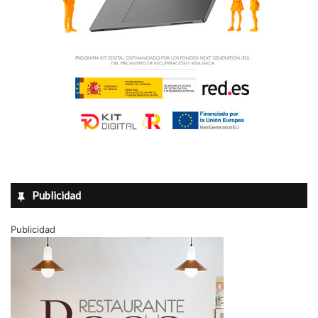
p
g
r
a
e
l
m
i
o
p
a
r
a
a
y
u
d
Publicidad
a
r
Publicidad
a
l
a
p
r
o