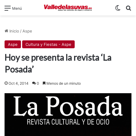
Switch
B
Menú
Inicio
/
Aspe
Aspe
Cultura y Fiestas - Aspe
Hoy se presenta la revista ‘La
Posada’
Oct 4, 2014
0
Menos de un minuto