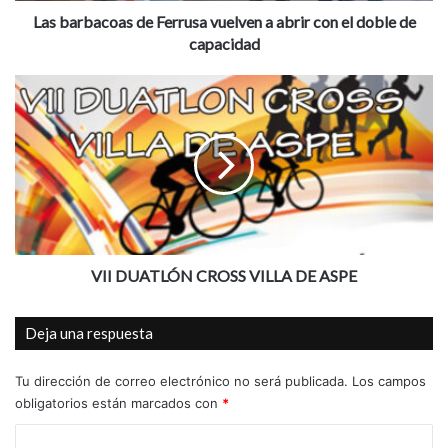
o
Las barbacoas de Ferrusa vuelven a abrir con el doble de
a
capacidad
s
d
V
e
I
F
I
e
D
r
U
r
A
u
T
s
L
a
Ó
v
N
VII DUATLÓN CROSS VILLA DE ASPE
u
C
e
R
Deja una respuesta
l
O
v
S
e
S
Tu dirección de correo electrónico no será publicada.
Los campos
n
V
obligatorios están marcados con
*
a
I
C
a
L