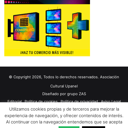
© Copyright 2026, Todos lo derechos reservados. Asociación
Cultural Upanel
Diseñado por
grupo ZAS
Editorial
Política de cookies
Política de privacidad
Aviso Legal
Utilizamos cookies propias y de terceros para mejorar la
Contacto
Publicidad 2024
experiencia de navegación, y ofrecer contenidos de interés.
Al continuar con la navegación entendemos que se acepta
Facebook
X
YouTube