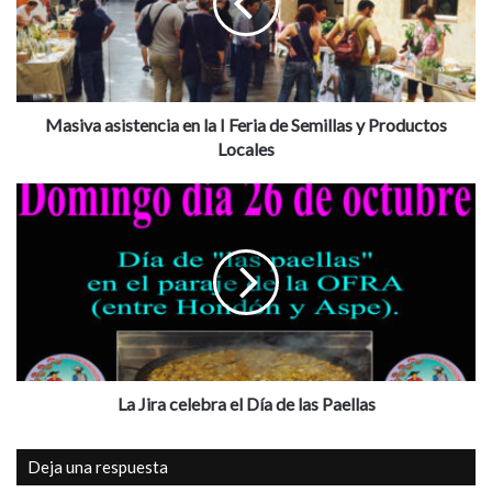
v
a
a
s
i
s
Masiva asistencia en la I Feria de Semillas y Productos
t
Locales
e
n
L
c
a
i
J
a
i
e
r
n
a
l
c
a
e
I
l
F
e
La Jira celebra el Día de las Paellas
e
b
r
r
Deja una respuesta
i
a
a