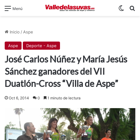
Switch
B
Menú
Inicio
/
Aspe
Aspe
Deporte - Aspe
José Carlos Núñez y María Jesús
Sánchez ganadores del VII
Duatlón-Cross “Villa de Aspe”
Oct 6, 2014
0
1 minuto de lectura