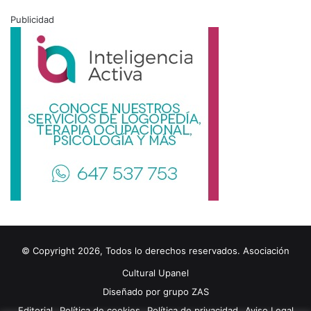
Publicidad
© Copyright 2026, Todos lo derechos reservados. Asociación
Cultural Upanel
Diseñado por
grupo ZAS
Editorial
Política de cookies
Política de privacidad
Aviso Legal