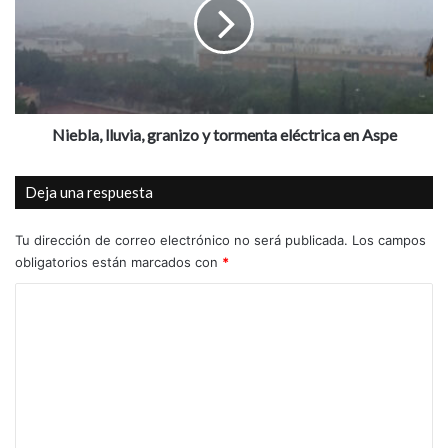
y
b
M
l
a
a
r
,
í
l
a
l
J
u
Niebla, lluvia, granizo y tormenta eléctrica en Aspe
e
v
s
i
Deja una respuesta
ú
a
s
,
S
g
Tu dirección de correo electrónico no será publicada.
Los campos
á
r
obligatorios están marcados con
*
n
a
C
c
n
h
i
o
e
z
m
z
o
g
y
e
a
t
n
n
o
a