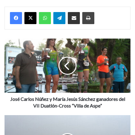
WhatsApp
Telegram
Compartir por Mail
Imprimir
J
o
s
é
C
a
r
l
o
s
José Carlos Núñez y María Jesús Sánchez ganadores del
N
VII Duatlón-Cross “Villa de Aspe”
ú
ñ
N
e
i
z
e