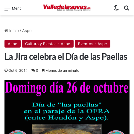
Switch
B
Menú
Inicio
/
Aspe
Aspe
Cultura y Fiestas - Aspe
Eventos - Aspe
La Jira celebra el Día de las Paellas
Oct 6, 2014
0
Menos de un minuto