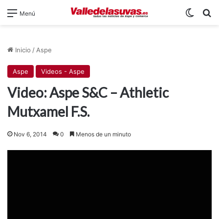
Switch
B
Menú
Inicio
/
Aspe
Aspe
Videos - Aspe
Video: Aspe S&C – Athletic
Mutxamel F.S.
Nov 6, 2014
0
Menos de un minuto