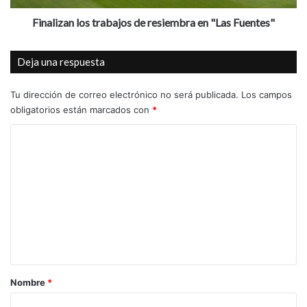
l
n
f
l
Finalizan los trabajos de resiembra en "Las Fuentes"
i
o
n
s
Deja una respuesta
d
t
e
r
s
a
Tu dirección de correo electrónico no será publicada.
Los campos
e
b
obligatorios están marcados con
*
m
a
C
a
j
n
o
o
a
s
m
d
e
e
r
n
e
s
t
i
a
e
r
m
Nombre
*
b
i