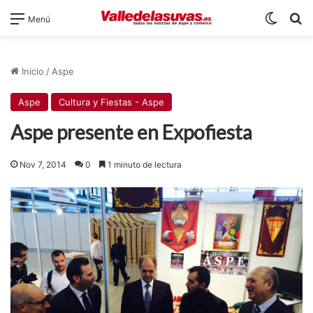
Switch
B
Menú
Inicio
/
Aspe
Aspe
Cultura y Fiestas - Aspe
Aspe presente en Expofiesta
Nov 7, 2014
0
1 minuto de lectura