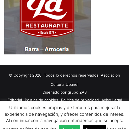
© Copyright 2026, Todos lo derechos reservados. Asociación
Cultural Upanel
Diseñado por
grupo ZAS
Editorial
Política de cookies
Política de privacidad
Aviso Legal
Utilizamos cookies propias y de terceros para mejorar la
Contacto
Publicidad 2024
experiencia de navegación, y ofrecer contenidos de interés.
Al continuar con la navegación entendemos que se acepta
Facebook
X
YouTube