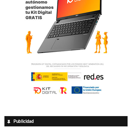
Las piezas expuestas pertenecen a la Colección
Gerstenmanier y, a través de ellas, el visitante puede
conocer la personalidad de este experto en arte, industrial
alemán nacido en Hamburgo en 1930 y residente en
España desde 1963. Su interés por coleccionar piezas de
arte viene desde joven, aunque lo desarrolló después de
su llegada al país. Pronto se decantó por las obras
correspondientes a la época dorada de la pintura flamenca,
de los siglos XV al XVII.
Alicante
Diputación de Alicante
Juan Bautista Roselló
Luisa Pastor
MUBAG
Rubens Van Dyck
Publicidad