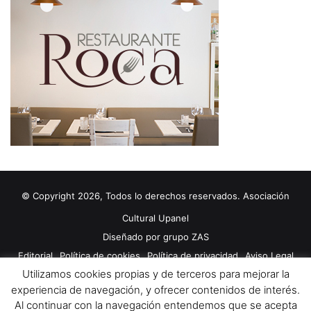
© Copyright 2026, Todos lo derechos reservados. Asociación
Cultural Upanel
Diseñado por
grupo ZAS
Editorial
Política de cookies
Política de privacidad
Aviso Legal
Utilizamos cookies propias y de terceros para mejorar la
Contacto
Publicidad 2024
experiencia de navegación, y ofrecer contenidos de interés.
Al continuar con la navegación entendemos que se acepta