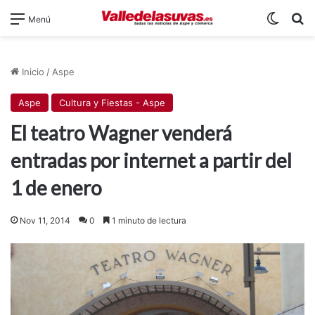
Switch
B
Menú
Inicio
/
Aspe
Aspe
Cultura y Fiestas - Aspe
El teatro Wagner venderá
entradas por internet a partir del
1 de enero
Nov 11, 2014
0
1 minuto de lectura