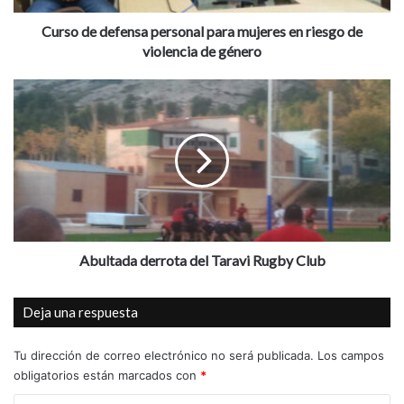
e
f
Curso de defensa personal para mujeres en riesgo de
Aspe
Auditorio Alfredo Kraus
e
violencia de género
n
entradas
Internet
Teatro Wagner
s
A
a
b
venta online
p
u
e
l
r
t
s
a
o
d
n
a
a
d
l
e
Abultada derrota del Taravi Rugby Club
p
r
a
r
Deja una respuesta
r
o
a
t
m
a
Tu dirección de correo electrónico no será publicada.
Los campos
u
d
obligatorios están marcados con
*
j
e