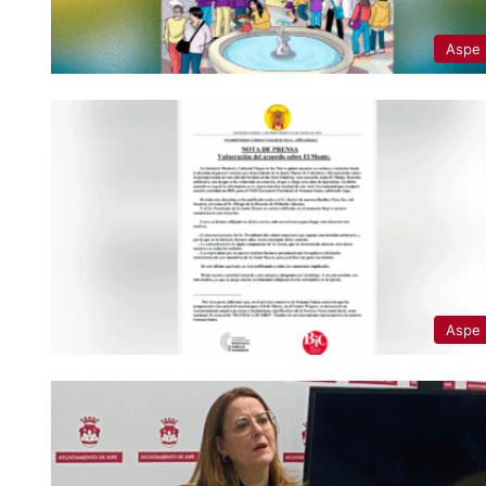
Aspe
Aspe