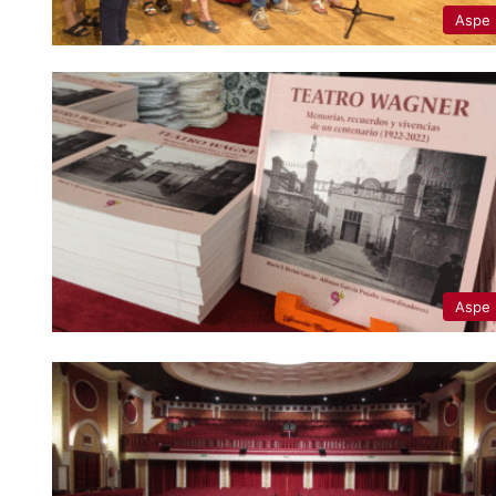
Aspe
Aspe