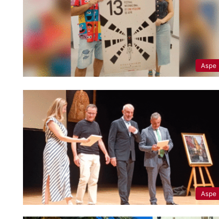
Aspe
Aspe