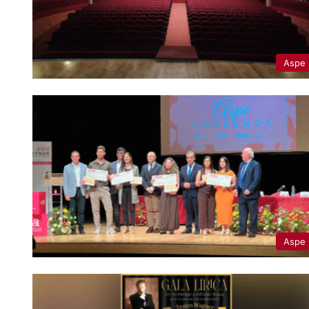
Aspe
Aspe