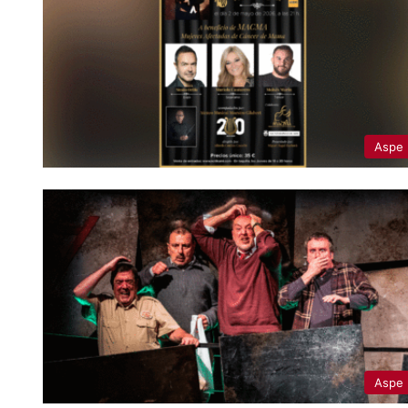
Aspe
Aspe