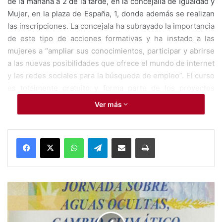
de la mañana a 2 de la tarde, en la concejalía de Igualdad y
Mujer, en la plaza de España, 1, donde además se realizan
las inscripciones. La concejala ha subrayado la importancia
de este tipo de acciones formativas y ha instado a las
mujeres a “ampliar sus conocimientos, participar y abrirse
a las nuevas posibilidades que ofrece el mundo de internet
y las redes sociales para la búsqueda de empleo”. El curso
es totalmente gratuito y forma parte de los proyectos
financiados por el Ministerio de Sanidad, Servicios
Ver más
Sociales e Igualdad.
WhatsApp
Telegram
Compartir por Mail
Imprimir
Ayuntamiento de Novelda
Bienvenida Algarra
concejalía de la mujer
J
o
r
n