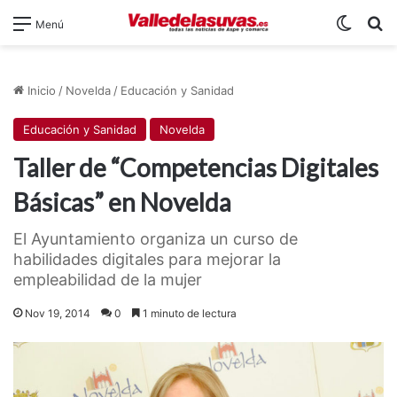
Switch
B
Menú
Inicio
/
Novelda
/
Educación y Sanidad
Educación y Sanidad
Novelda
Taller de “Competencias Digitales
Básicas” en Novelda
El Ayuntamiento organiza un curso de
habilidades digitales para mejorar la
empleabilidad de la mujer
Nov 19, 2014
0
1 minuto de lectura