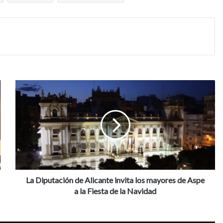
L
a
D
i
p
u
t
a
c
i
La Diputación de Alicante invita los mayores de Aspe
ó
a la Fiesta de la Navidad
n
d
e