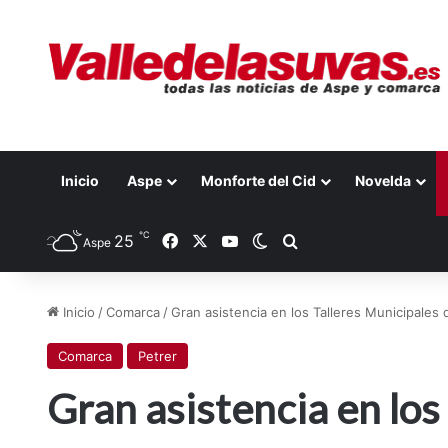
Inicio
Aspe
Monforte del Cid
Novelda
℃
25
Facebook
X
YouTube
Switch skin
Buscar por
Aspe
Inicio
/
Comarca
/
Gran asistencia en los Talleres Municipales 
Comarca
Petrer
Gran asistencia en los