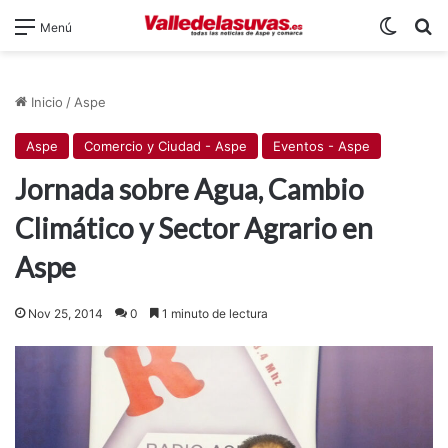
Switch
B
Menú
Inicio
/
Aspe
Aspe
Comercio y Ciudad - Aspe
Eventos - Aspe
Jornada sobre Agua, Cambio
Climático y Sector Agrario en
Aspe
Nov 25, 2014
0
1 minuto de lectura