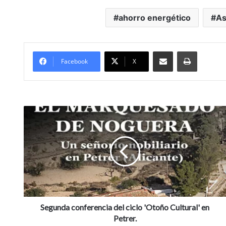
ahorro energético
A
Compartir por Mail
Imprimir
Facebook
X
S
e
g
u
n
d
a
c
o
n
Segunda conferencia del ciclo 'Otoño Cultural' en
f
Petrer.