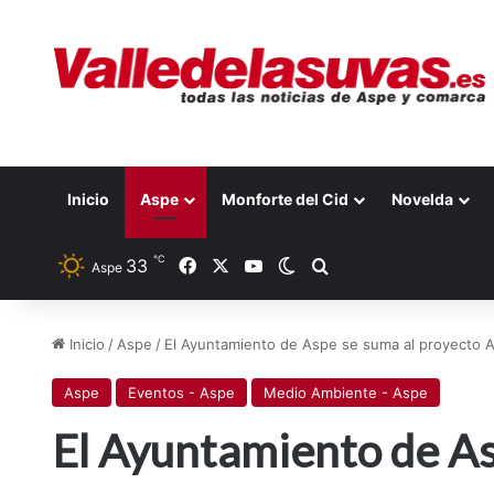
Inicio
Aspe
Monforte del Cid
Novelda
℃
33
Facebook
X
YouTube
Switch skin
Buscar por
Aspe
Inicio
/
Aspe
/
El Ayuntamiento de Aspe se suma al proyecto A
Aspe
Eventos - Aspe
Medio Ambiente - Aspe
El Ayuntamiento de As