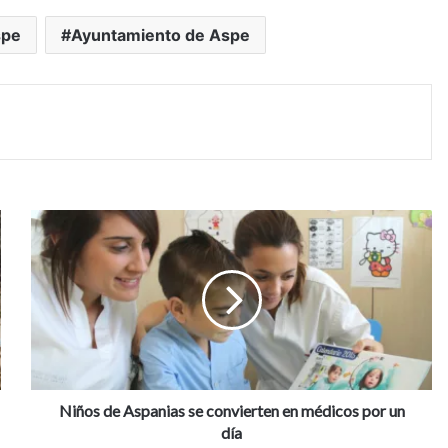
spe
Ayuntamiento de Aspe
N
i
ñ
o
s
d
e
A
s
p
Niños de Aspanias se convierten en médicos por un
a
día