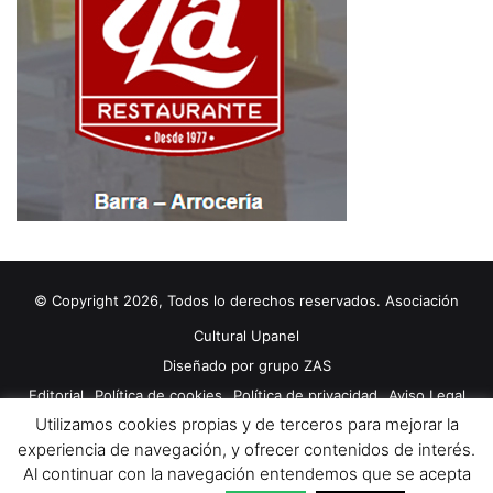
© Copyright 2026, Todos lo derechos reservados. Asociación
Cultural Upanel
Diseñado por
grupo ZAS
Editorial
Política de cookies
Política de privacidad
Aviso Legal
Utilizamos cookies propias y de terceros para mejorar la
Contacto
Publicidad 2024
experiencia de navegación, y ofrecer contenidos de interés.
Al continuar con la navegación entendemos que se acepta
Facebook
X
YouTube