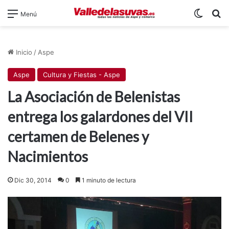
Switch
B
Menú
Inicio
/
Aspe
Aspe
Cultura y Fiestas - Aspe
La Asociación de Belenistas
entrega los galardones del VII
certamen de Belenes y
Nacimientos
Dic 30, 2014
0
1 minuto de lectura