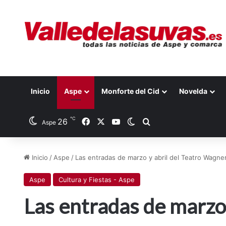
Inicio
Aspe
Monforte del Cid
Novelda
℃
26
Facebook
X
YouTube
Switch skin
Buscar por
Aspe
Inicio
/
Aspe
/
Las entradas de marzo y abril del Teatro Wagner
Aspe
Cultura y Fiestas - Aspe
Las entradas de marzo 