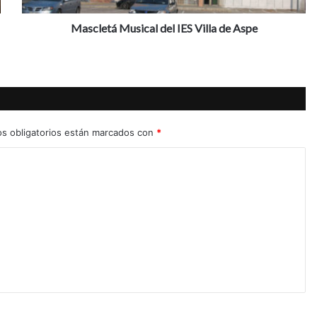
M
u
Mascletá Musical del IES Villa de Aspe
s
i
c
a
l
d
e
s obligatorios están marcados con
*
l
I
E
S
V
i
l
l
a
d
e
A