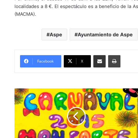
localidades a 8 €. El espectáculo es a beneficio de l
(MACMA).
Aspe
Ayuntamiento de Aspe
Compartir por Mail
Imprimir
Facebook
X
F
a
l
l
o
d
e
l