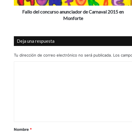
c
o
Fallo del concurso anunciador de Carnaval 2015 en
n
Monforte
c
u
r
Deja una respuesta
s
o
a
Tu dirección de correo electrónico no será publicada.
Los campo
n
C
u
n
o
c
m
i
a
e
d
n
o
t
r
d
a
e
r
C
Nombre
*