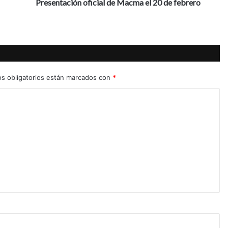
i
Presentación oficial de Macma el 20 de febrero
ó
n
o
f
i
c
i
s obligatorios están marcados con
*
a
l
d
e
M
a
c
m
a
e
l
2
0
d