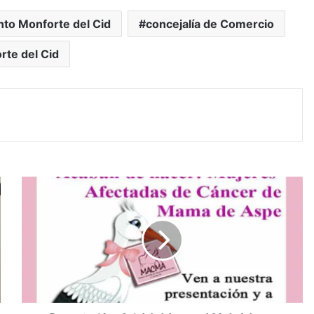
to Monforte del Cid
concejalía de Comercio
rte del Cid
P
r
e
s
e
n
t
a
c