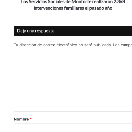
i
Los Servicios Sociales de Monforte realizaron 2.368
o
intervenciones familiares el pasado año
s
S
o
Deja una respuesta
c
i
a
Tu dirección de correo electrónico no será publicada.
Los campo
l
C
e
s
o
d
m
e
M
e
o
n
n
t
f
o
a
r
r
t
Nombre
*
e
i
r