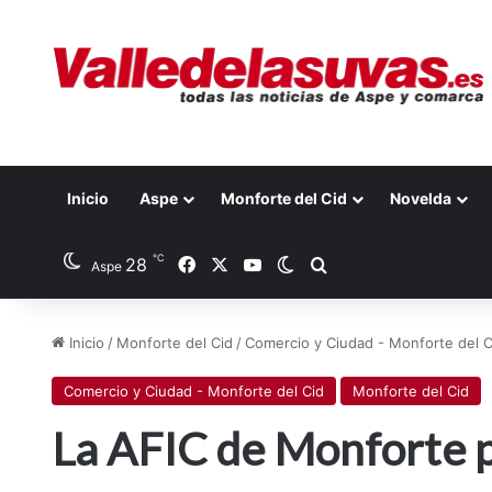
Inicio
Aspe
Monforte del Cid
Novelda
℃
28
Facebook
X
YouTube
Switch skin
Buscar por
Aspe
Inicio
/
Monforte del Cid
/
Comercio y Ciudad - Monforte del C
Comercio y Ciudad - Monforte del Cid
Monforte del Cid
La AFIC de Monforte 