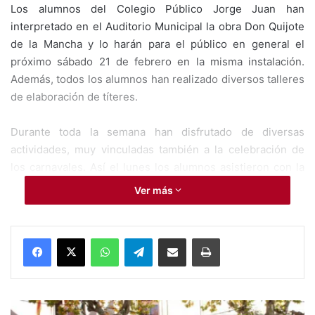
Los alumnos del Colegio Público Jorge Juan han
interpretado en el Auditorio Municipal la obra Don Quijote
de la Mancha y lo harán para el público en general el
próximo sábado 21 de febrero en la misma instalación.
Además, todos los alumnos han realizado diversos talleres
de elaboración de títeres.
Durante toda la semana han disfrutado de diversas
actividades, muy vinculadas también a la celebración de
los carnavales. Así el lunes los alumnos asistieron con la
cara pintada, para el martes acudieron al cole con un
Ver más
zapato de cada color y el miércoles deberán acudir a clase
con un sombrero de un personaje importante.
WhatsApp
Telegram
Compartir por Mail
Imprimir
Y es que será el miércoles precisamente cuando
celebrarán por la tarde la fiesta de carnavales no sin antes
disfrutar de una gran chocolatada por la mañana.
P