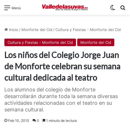
Switch
B
Menú
Inicio
/
Monforte del Cid
/
Cultura y Fiestas - Monforte del Cid
Cultura y Fiestas - Monforte del Cid
Monforte del Cid
Los niños del Colegio Jorge Juan
de Monforte celebran su semana
cultural dedicada al teatro
Los alumnos del colegio de Monforte
desarrollarán durante toda la semana diversas
actividades relacionadas con el teatro en su
semana cultural.
Feb 10, 2015
0
1 minuto de lectura