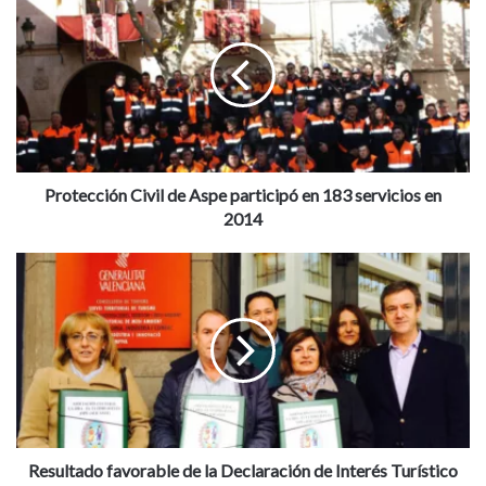
r
Antonia Cervera
Colegio Jorge Juan
o
t
Monforte del Cid
Sala Ibamir
e
c
c
i
ó
n
Protección Civil de Aspe participó en 183 servicios en
C
2014
i
v
R
i
e
l
s
d
u
e
l
A
t
s
a
p
d
e
o
p
f
Resultado favorable de la Declaración de Interés Turístico