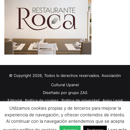
© Copyright 2026, Todos lo derechos reservados. Asociación
Cultural Upanel
Diseñado por
grupo ZAS
Editorial
Política de cookies
Política de privacidad
Aviso Legal
Utilizamos cookies propias y de terceros para mejorar la
Contacto
Publicidad 2024
experiencia de navegación, y ofrecer contenidos de interés.
Al continuar con la navegación entendemos que se acepta
Facebook
X
YouTube
nuestra política de cookies.
Leer más