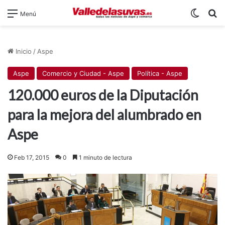
Switch
B
Menú
Inicio
/
Aspe
Aspe
Comercio y Ciudad - Aspe
Política - Aspe
120.000 euros de la Diputación
para la mejora del alumbrado en
Aspe
Feb 17, 2015
0
1 minuto de lectura