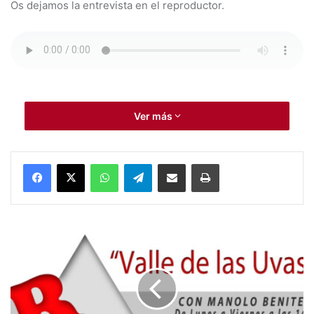
Os dejamos la entrevista en el reproductor.
Biblioteca Municipal Rubén Darío
Ver más
Edukarte
Gema Carbonell
WhatsApp
Telegram
Compartir por Mail
Imprimir
T
r
a
s
l
a