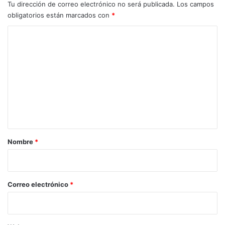
r
t
Tu dirección de correo electrónico no será publicada.
Los campos
V
o
obligatorios están marcados con
*
e
r
r
C
a
ó
d
o
n
e
m
i
l
c
M
e
a
u
n
s
e
t
o
a
:
r
“
Nombre
*
H
i
e
o
m
o
*
Correo electrónico
*
s
a
p
r