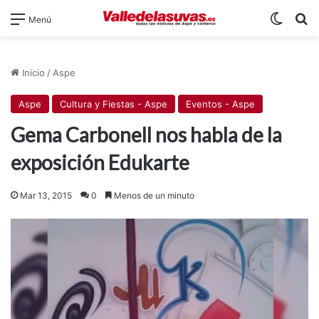
Switch
B
Menú
Inicio
/
Aspe
Aspe
Cultura y Fiestas - Aspe
Eventos - Aspe
Gema Carbonell nos habla de la
exposición Edukarte
Mar 13, 2015
0
Menos de un minuto