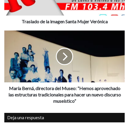
d
o
d
e
Traslado de la imagen Santa Mujer Verónica
l
a
M
i
a
m
r
a
í
g
a
e
B
n
e
S
r
a
n
n
á
María Berná, directora del Museo: “Hemos aprovechado
t
,
las estructuras tradicionales para hacer un nuevo discurso
a
d
museístico”
M
i
u
r
Deja una respuesta
j
e
e
c