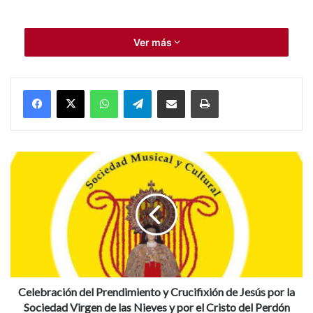
Basílica Nuestra Señora del Socorro
Ver más
Semana Santa
Verónica
WhatsApp
Telegram
Compartir por Mail
Imprimir
C
e
l
e
b
r
a
c
i
ó
Celebración del Prendimiento y Crucifixión de Jesús por la
n
Sociedad Virgen de las Nieves y por el Cristo del Perdón