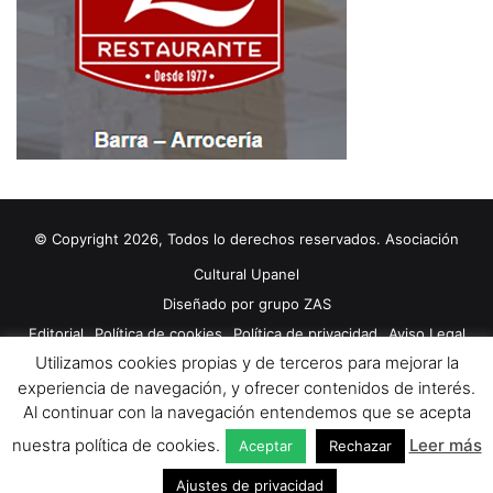
© Copyright 2026, Todos lo derechos reservados. Asociación
Cultural Upanel
Diseñado por
grupo ZAS
Editorial
Política de cookies
Política de privacidad
Aviso Legal
Utilizamos cookies propias y de terceros para mejorar la
Contacto
Publicidad 2024
experiencia de navegación, y ofrecer contenidos de interés.
Al continuar con la navegación entendemos que se acepta
Facebook
X
YouTube
nuestra política de cookies.
Leer más
Aceptar
Rechazar
Ajustes de privacidad