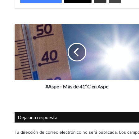
#
A
s
p
e
-
M
á
s
d
#Aspe - Más de 41ºC en Aspe
e
4
1
º
Deja una respuesta
C
e
n
Tu dirección de correo electrónico no será publicada.
Los campo
A