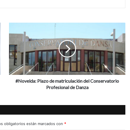
#
N
o
v
e
l
d
a
:
P
#Novelda: Plazo de matriculación del Conservatorio
l
Profesional de Danza
a
z
o
d
e
m
s obligatorios están marcados con
*
a