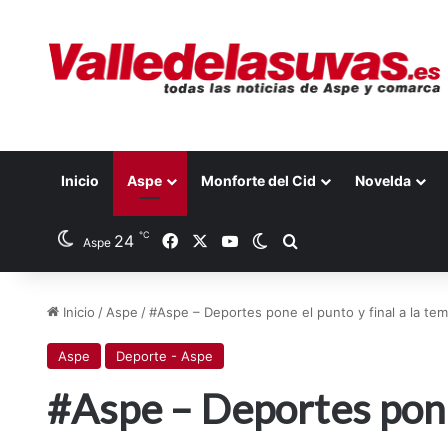
Inicio
Aspe
Monforte del Cid
Novelda
℃
24
Facebook
X
YouTube
Switch skin
Buscar por
Aspe
Inicio
/
Aspe
/
#Aspe – Deportes pone el punto y final a la te
Aspe
Deporte - Aspe
#Aspe – Deportes pone 