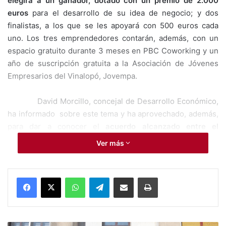
elegirá a un ganador, dotado con un premio de 2.000
euros
para el desarrollo de su idea de negocio; y dos
finalistas, a los que se les apoyará con 500 euros cada
uno. Los tres emprendedores contarán, además, con un
espacio gratuito durante 3 meses en PBC Coworking y un
año de suscripción gratuita a la Asociación de Jóvenes
Empresarios del Vinalopó, Jovempa.
David Morcillo, concejal de Desarrollo Económico,
ha informado sobre este tema y ha aprovechado, además,
para dar a conocer el
acuerdo alcanzado entre el
Ayuntamiento de Petrer y Caixapetrer para fomentar el
Ver más
emprendimiento
en el municipio. En ese sentido, el
concejal ha indicado que uno de los dos premios de 500
euros para los finalistas ha sido aportado por la obra social
WhatsApp
Telegram
Compartir por Mail
Imprimir
de Caixapetrer. Por su parte, Miguel Ángel Erades, director
general de Caixapetrer, también ha señalado que
Caixapetrer ha lanzado una línea de financiación especial