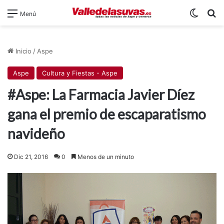
Switch
B
Menú
Inicio
/
Aspe
Aspe
Cultura y Fiestas - Aspe
#Aspe: La Farmacia Javier Díez
gana el premio de escaparatismo
navideño
Dic 21, 2016
0
Menos de un minuto