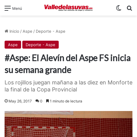
Switch
B
Menú
Inicio
/
Aspe
/
Deporte - Aspe
Aspe
Deporte - Aspe
#Aspe: El Alevín del Aspe FS inicia
su semana grande
Los rojillos juegan mañana a las diez en Monforte
la final de la Copa Provincial
May 26, 2017
0
1 minuto de lectura