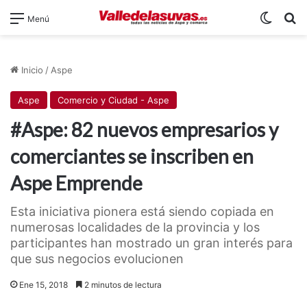
Switch
B
Menú
Inicio
/
Aspe
Aspe
Comercio y Ciudad - Aspe
#Aspe: 82 nuevos empresarios y
comerciantes se inscriben en
Aspe Emprende
Esta iniciativa pionera está siendo copiada en
numerosas localidades de la provincia y los
participantes han mostrado un gran interés para
que sus negocios evolucionen
Ene 15, 2018
2 minutos de lectura