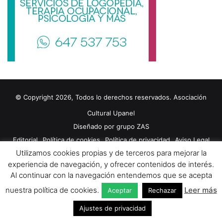
n
t
o
s
s
o
c
i
a
l
© Copyright 2026, Todos lo derechos reservados. Asociación
e
Cultural Upanel
s
y
Diseñado por
grupo ZAS
s
Editorial
Política de cookies
Política de privacidad
Aviso Legal
a
Utilizamos cookies propias y de terceros para mejorar la
Contacto
Publicidad 2024
n
experiencia de navegación, y ofrecer contenidos de interés.
i
Al continuar con la navegación entendemos que se acepta
t
Facebook
X
YouTube
a
nuestra política de cookies.
Leer más
Aceptar
Rechazar
r
Ajustes de privacidad
i
o