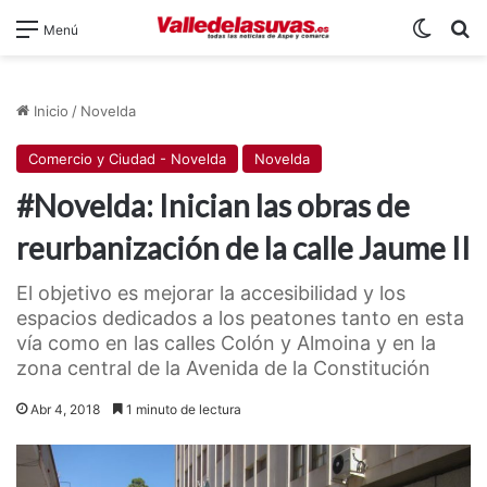
Switch
B
Menú
Inicio
/
Novelda
Comercio y Ciudad - Novelda
Novelda
#Novelda: Inician las obras de
reurbanización de la calle Jaume II
El objetivo es mejorar la accesibilidad y los
espacios dedicados a los peatones tanto en esta
vía como en las calles Colón y Almoina y en la
zona central de la Avenida de la Constitución
Abr 4, 2018
1 minuto de lectura