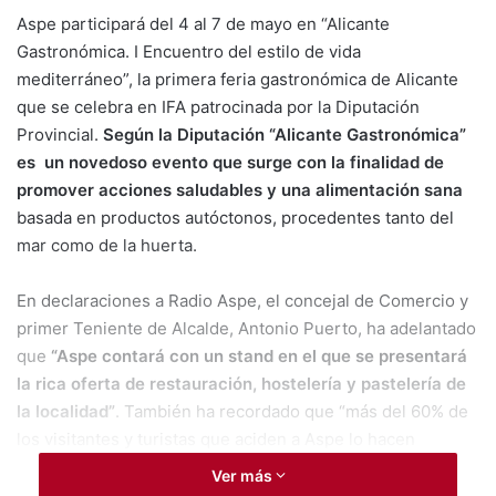
Aspe participará del 4 al 7 de mayo en “Alicante
Gastronómica. I Encuentro del estilo de vida
mediterráneo”, la primera feria gastronómica de Alicante
que se celebra en IFA patrocinada por la Diputación
Provincial.
Según la Diputación “Alicante Gastronómica”
es un novedoso evento que surge con la finalidad de
promover acciones saludables y una alimentación sana
basada en productos autóctonos, procedentes tanto del
mar como de la huerta.
En declaraciones a Radio Aspe, el concejal de Comercio y
primer Teniente de Alcalde, Antonio Puerto, ha adelantado
que
“Aspe contará con un stand en el que se presentará
la rica oferta de restauración, hostelería y pastelería de
la localidad”
. También ha recordado que “más del 60% de
los visitantes y turistas que aciden a Aspe lo hacen
atraídos por nuestra gastronomía y por los eventos
Ver más
gastronómicos que se celebran en nuestra localidad”. Por