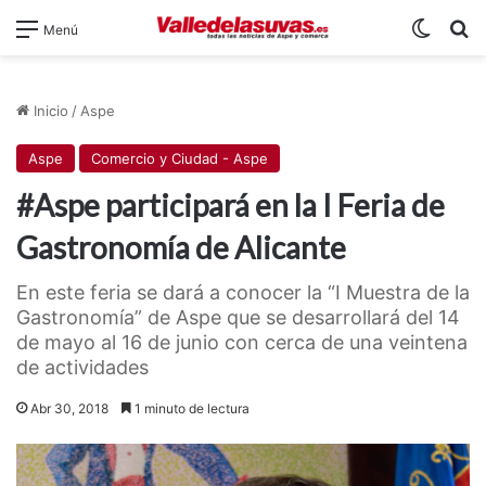
Switch
B
Menú
Inicio
/
Aspe
Aspe
Comercio y Ciudad - Aspe
#Aspe participará en la I Feria de
Gastronomía de Alicante
En este feria se dará a conocer la “I Muestra de la
Gastronomía” de Aspe que se desarrollará del 14
de mayo al 16 de junio con cerca de una veintena
de actividades
Abr 30, 2018
1 minuto de lectura