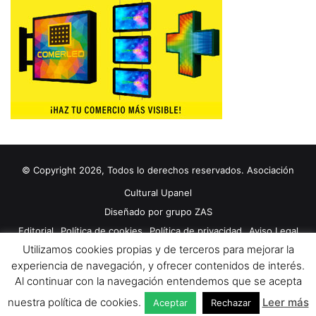
© Copyright 2026, Todos lo derechos reservados. Asociación
Cultural Upanel
Diseñado por
grupo ZAS
Editorial
Política de cookies
Política de privacidad
Aviso Legal
Utilizamos cookies propias y de terceros para mejorar la
Contacto
Publicidad 2024
experiencia de navegación, y ofrecer contenidos de interés.
Al continuar con la navegación entendemos que se acepta
Facebook
X
YouTube
nuestra política de cookies.
Leer más
Aceptar
Rechazar