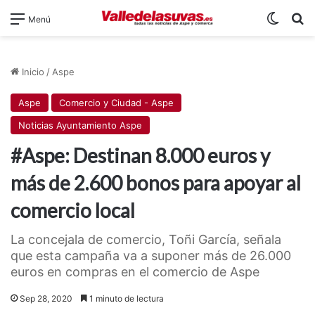
Switch
B
Menú
Inicio
/
Aspe
Aspe
Comercio y Ciudad - Aspe
Noticias Ayuntamiento Aspe
#Aspe: Destinan 8.000 euros y
más de 2.600 bonos para apoyar al
comercio local
La concejala de comercio, Toñi García, señala
que esta campaña va a suponer más de 26.000
euros en compras en el comercio de Aspe
Sep 28, 2020
1 minuto de lectura