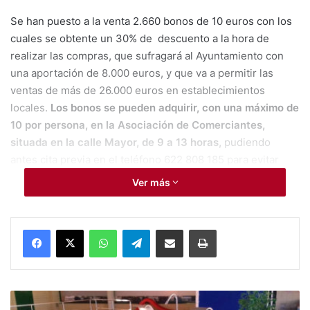
Se han puesto a la venta 2.660 bonos de 10 euros con los
cuales se obtente un 30% de descuento a la hora de
realizar las compras, que sufragará al Ayuntamiento con
una aportación de 8.000 euros, y que va a permitir las
ventas de más de 26.000 euros en establecimientos
locales.
Los bonos se pueden adquirir, con una máximo de
10 por persona, en la Asociación de Comerciantes,
situada en la calle Mayor, de 9 a 13 horas,
pudiendo
antes cita previa en el teléfono 622 808 185 para evitar
aglomeraciones y poder cumplir las medidas de seguridad.
Ver más
La Campaña ha sido presentada este jueves por el Alcalde,
Antonio Puerto, la concejala de Comercio y Mercado, Toñi
WhatsApp
Telegram
Compartir por Mail
Imprimir
García Morote. El alcalde, Antonio Puerto ha destacado
que «la mayoría de la actividad económica en Aspe ya está
funcionando de nuevo y estamos contentos con nuevas
actividades que se ha puesto en marcha a pesar de las
#