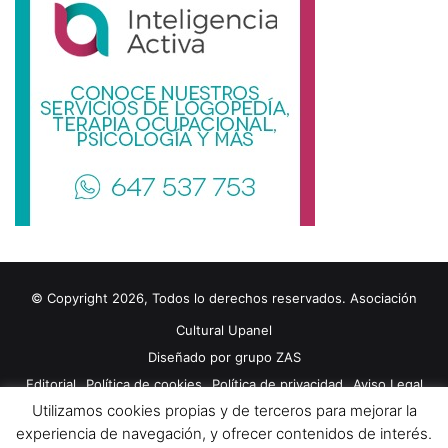
© Copyright 2026, Todos lo derechos reservados. Asociación
Cultural Upanel
Diseñado por
grupo ZAS
Editorial
Política de cookies
Política de privacidad
Aviso Legal
Utilizamos cookies propias y de terceros para mejorar la
Contacto
Publicidad 2024
experiencia de navegación, y ofrecer contenidos de interés.