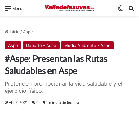
Switch
B
Menú
Inicio
/
Aspe
Aspe
Deporte - Aspe
Medio Ambiente - Aspe
#Aspe: Presentan las Rutas
Saludables en Aspe
Pretenden promocionar la vida saludable y el
ejercicio físico.
Abr 7, 2021
0
1 minuto de lectura