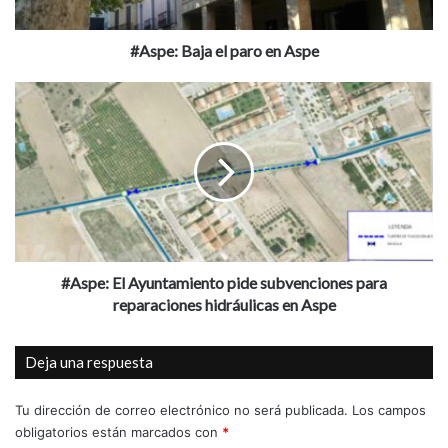
a
j
a
#Aspe: Baja el paro en Aspe
e
l
#
p
A
a
s
r
p
o
e
e
:
n
E
A
l
s
A
p
y
#Aspe: El Ayuntamiento pide subvenciones para
e
u
reparaciones hidráulicas en Aspe
n
t
Deja una respuesta
a
m
i
Tu dirección de correo electrónico no será publicada.
Los campos
e
obligatorios están marcados con
*