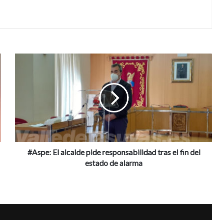
#
A
s
p
e
:
E
l
a
l
#Aspe: El alcalde pide responsabilidad tras el fin del
c
estado de alarma
a
l
d
e
p