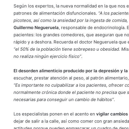
Según los expertos, la nueva normalidad en la que nos 
patrones de alimentación disfuncionales.
“A los paciente
picoteos, así como la ansiedad por la ingesta de comida,
Guillermo Negueruela
, responsable de endocrinología. E
pacientes: los grandes comedores, que aseguran que no 
rápido y a deshora. Recuerda el doctor Negueruela que 
“el 50% de la población tiene sobrepeso u obesidad. Mi
no realiza ningún ejercicio físico”
.
El desorden alimenticio producido por la depresión y l
escuchar, prestar atención al peso, al patrón alimentario,
“Es importante no culpabilizar a los pacientes, ofrecer
normalmente crónica donde el paciente no precisa que se
necesarias para conseguir un cambio de hábitos”
.
Los especialistas ponen en el acento en
vigilar cambios
dejar de salir a la calle, así como comer con gran ansie
actitudes porque pueden enmascarar un cuadro de depre