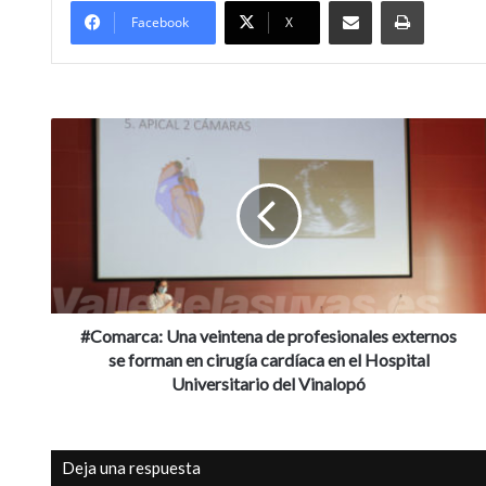
Compartir por Mail
Imprimir
Facebook
X
#
C
o
m
a
r
c
a
:
U
#Comarca: Una veintena de profesionales externos
n
se forman en cirugía cardíaca en el Hospital
a
Universitario del Vinalopó
v
e
i
Deja una respuesta
n