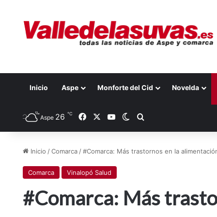
Inicio
Aspe
Monforte del Cid
Novelda
℃
26
Facebook
X
YouTube
Switch skin
Buscar por
Aspe
Inicio
/
Comarca
/
#Comarca: Más trastornos en la alimentación
Comarca
Vinalopó Salud
#Comarca: Más trastor