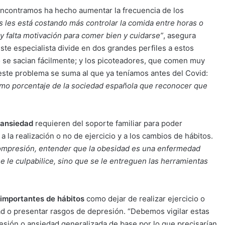
encontramos ha hecho aumentar la frecuencia de los
s les está costando más controlar la comida entre horas o
 y falta motivación para comer bien y cuidarse”
, asegura
ste especialista divide en dos grandes perfiles a estos
se sacian fácilmente; y los picoteadores, que comen muy
este problema se suma al que ya teníamos antes del Covid:
smo porcentaje de la sociedad española que reconocer que
a ansiedad
requieren del soporte familiar para poder
 a la realización o no de ejercicio y a los cambios de hábitos.
 compresión, entender que la obesidad es una enfermedad
 le culpabilice, sino que se le entreguen las herramientas
 importantes de hábitos
como dejar de realizar ejercicio o
dad o presentar rasgos de depresión. “Debemos vigilar estas
sión o ansiedad generalizada de base por lo que precisarían