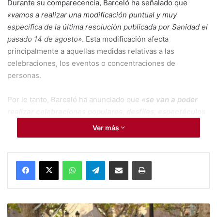
Durante su comparecencia, Barceló ha señalado que
«vamos a realizar una modificación puntual y muy
específica de la última resolución publicada por Sanidad el
pasado 14 de agosto»
. Esta modificación afecta
principalmente a aquellas medidas relativas a las
celebraciones, los eventos o concentraciones de
personas.
Por lo tanto, Barceló ha anunciado que
«se van a poder
realizar celebraciones populares, desfiles, espectáculos
itinerantes o similares en la Comunitat Valenciana
Ver más
siempre que se cumplan de forma estricta una serie de
condiciones de seguridad sanitaria, que en breve serán
publicadas en el DOGV»
.
WhatsApp
Telegram
Compartir por Mail
Imprimir
Principalmente, la consellera de Sanidad ha manifestado
que «
durante las celebraciones de eventos populares o
similares será obligatorio el uso de la mascarilla en todo
#