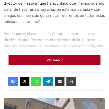
director del Festival, que ha apuntado que “hemos querido
tratar de hacer una programación extensa, variada y con
amigos que han sido guitarristas referentes en todas estas
ediciones anteriores”.
Por su parte, el concejal de Cultura ha expresado su
“ilusión de que
Petrer sea el referente de la guitarra
durante dos semanas, no
solamente aquí en España, sino
también a nivel internacional”
, poniendo en valor “la
suerte de poder disfrutar aquí en Petrer de la guitarra de
Ver más
primer nivel”.
Para esta nueva edición, titulada “Twenty-five years
WhatsApp
Telegram
Compartir por Mail
Imprimir
together”, la organización del festival, tal y como ha
detallado Payá, ha contado con artistas como David Rusell,
Josemi Carmona con el bajista Javier Colina y Bandolero,
“que presentarán “Vida”, un trabajo que hace unos años
#
N
fue premiado como mejor disco de fusión de músicas del