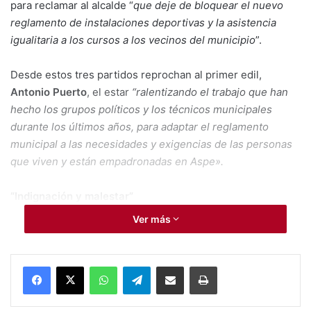
para reclamar al alcalde “
que deje de bloquear el nuevo
reglamento de instalaciones deportivas y la asistencia
igualitaria a los cursos a los vecinos del municipio
”.
Desde estos tres partidos reprochan al primer edil,
Antonio Puerto
, el estar
“ralentizando el trabajo que han
hecho los grupos políticos y los técnicos municipales
durante los últimos años, para adaptar el reglamento
municipal a las necesidades y exigencias de las personas
que viven y están empadronadas en Aspe».
“Indignación y malestar”
Ver más
El portavoz de Deportes del PP y presidente de la
comisión de trabajo en este área en el Ayuntamiento, José
Ramón Botella, ha expresado su “
indignación y malestar
”
WhatsApp
Telegram
Compartir por Mail
Imprimir
por la forma de actuar del alcalde, “
que perjudica a la
puesta en marcha del nuevo reglamento deportivo que se