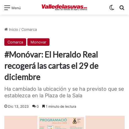
Switch
B
Menú
Inicio
/
Comarca
Comarca
Monovar
#Monóvar: El Heraldo Real
recogerá las cartas el 29 de
diciembre
Ha cambiado la ubicación y se ha previsto que se
establezca en la Plaza de la Sala
Dic 13, 2023
0
1 minuto de lectura