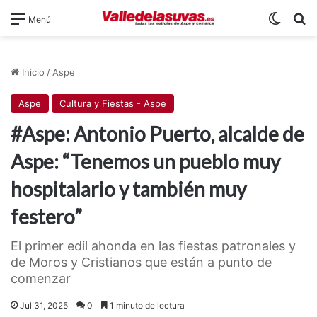
Switch
B
Menú
Inicio
/
Aspe
Aspe
Cultura y Fiestas - Aspe
#Aspe: Antonio Puerto, alcalde de
Aspe: “Tenemos un pueblo muy
hospitalario y también muy
festero”
El primer edil ahonda en las fiestas patronales y
de Moros y Cristianos que están a punto de
comenzar
Jul 31, 2025
0
1 minuto de lectura