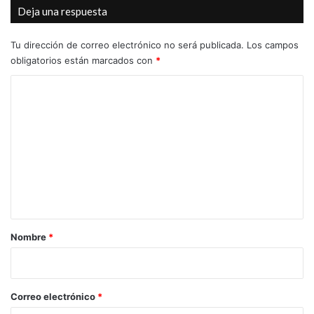
Deja una respuesta
Tu dirección de correo electrónico no será publicada.
Los campos
obligatorios están marcados con
*
C
o
m
e
n
t
a
r
Nombre
*
i
o
*
Correo electrónico
*