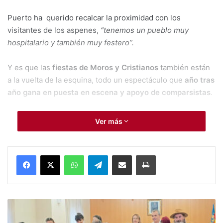
Puerto ha querido recalcar la proximidad con los
visitantes de los aspenes,
“tenemos un pueblo muy
hospitalario y también muy festero”.
Y es que las
fiestas de Moros y Cristianos
también están
a la vuelta de la esquina, todo un espectáculo que
año tras
año gana en puesta en escena y apoyo de comparsistas
.
Les dejamos con la entrevista que mantuvimos con
Ver más
Antonio Puerto, en la que hace también extensiva su
invitación a conocer la localidad, sus fiestas, sus enclaves
turísticos y su rica gastronomía.
WhatsApp
Telegram
Compartir por Mail
Imprimir
#Aspe:
Respiro