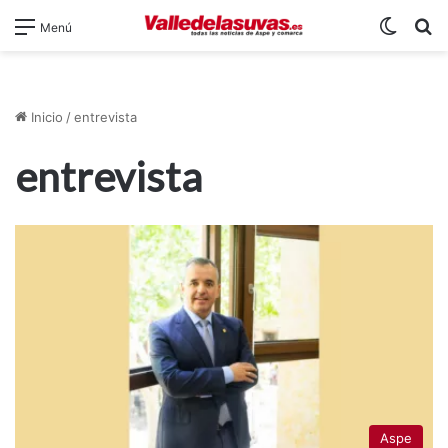
Switch
B
Menú
Inicio
/
entrevista
entrevista
Aspe