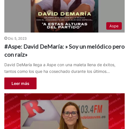
Aspe
Dic 5, 2023
#Aspe: David DeMaría: » Soy un melódico pero
con raíz»
David DeMaría llega a Aspe con una maleta llena de éxitos,
tantos como los que ha cosechado durante los últimos…
Leer más