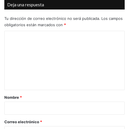
Deja una respuesta
Red Eléctrica de España (REE)
Sierra del Caballo
torres de alta tensión
Tu dirección de correo electrónico no será publicada.
Los campos
obligatorios están marcados con
*
torres eléctricas
vía judicial
C
VOX) Petrer
o
m
e
n
t
a
r
Nombre
*
i
o
*
Correo electrónico
*