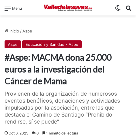
Switch
B
Menú
Inicio
/
Aspe
Aspe
Educación y Sanidad - Aspe
#Aspe: MACMA dona 25.000
euros a la investigación del
Cáncer de Mama
Provienen de la organización de numerosos
eventos benéficos, donaciones y actividades
impulsadas por la asociación, entre las que
destaca el Camino de Santiago “Prohibido
rendirse, sí se puede”
Oct 6, 2025
0
1 minuto de lectura