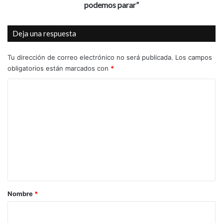
con
podemos parar”
cáncer
de
Deja una respuesta
mama
no
podemos
Tu dirección de correo electrónico no será publicada.
Los campos
parar”
obligatorios están marcados con
*
C
o
m
e
n
t
a
r
Nombre
*
i
o