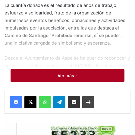
La cuantía donada es el resultado de años de trabajo,
esfuerzo y solidaridad, fruto de la organización de
numerosos eventos benéficos, donaciones y actividades
impulsadas por la asociación, entre las que destaca el
Camino de Santiago “Prohibido rendirse, sí se puede”
,
una iniciativa cargada de simbolismo y esperanza.
Desde el Ayuntamiento de Aspe se ha querido reconocer y
agradecer la labor incansable de MACMA, destacando su
ejemplo de compromiso, fuerza y solidaridad con todas las
Ver más
personas afectadas por el cáncer de mama y sus familias.
WhatsApp
Telegram
Compartir por Mail
Imprimir
Asociación Mujeres Afectadas de Cáncer de
Mama de Aspe (MACMA)
Aspe
Ayuntamiento de Aspe
#Comarca:
Ya
Camino de Santiago “Prohibido rendirse. Sí se