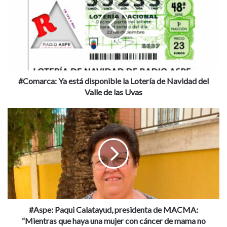
está
puede”
disponible
la
cáncer de mama
Lotería
de
GEICAM (Grupo Español de Investigación en
Navidad
Cáncer de Mama)
del
Valle
#Comarca: Ya está disponible la Lotería de Navidad del
investigación cáncer de mama
de
Valle de las Uvas
las
Uvas
#Aspe:
Paqui
Calatayud,
presidenta
de
MACMA:
“Mientras
que
haya
una
#Aspe: Paqui Calatayud, presidenta de MACMA:
mujer
“Mientras que haya una mujer con cáncer de mama no